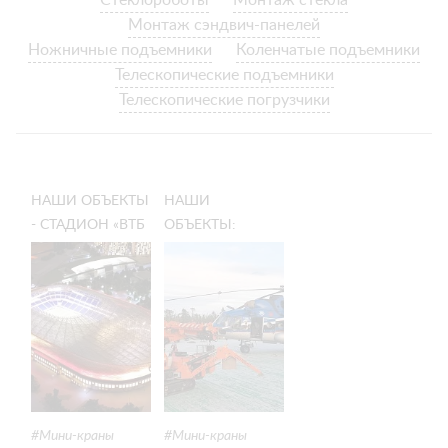
Стеклороботы
Монтаж стекла
Монтаж сэндвич-панелей
Ножничные подъемники
Коленчатые подъемники
Телескопические подъемники
Телескопические погрузчики
НАШИ ОБЪЕКТЫ
НАШИ
- СТАДИОН «ВТБ
ОБЪЕКТЫ:
АРЕНА»
МИНИ-КРАН НА
(«ДИНАМО»)
КОЛЬСКОМ
ПОЛУОСТРОВЕ:
СРОЧНЫЙ
РЕМОНТ
ВЕРТОЛЁТА В
ТАЙГЕ
Мини-краны
Мини-краны