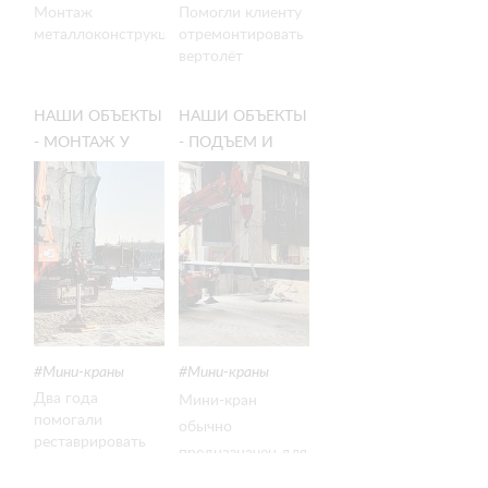
Монтаж
Помогли клиенту
металлоконструкций
отремонтировать
вертолёт
северных лесах
Кольского
НАШИ ОБЪЕКТЫ
НАШИ ОБЪЕКТЫ
полуострова —
- МОНТАЖ У
- ПОДЪЕМ И
без долгой и
затратной
НЕВЫ: ПЕРВАЯ В
ПЕРЕМЕЩЕНИЕ
транспортировки
ИСТОРИИ
ГРУЗОВ МИНИ-
машины в город.
РЕСТАВРАЦИЯ
КРАНОМ:
ПЕТРОПАВЛОВСКОЙ
МОНТАЖ НА
КРЕПОСТИ
ОБЪЕКТЕ В
МОСКВЕ
Мини-краны
Мини-краны
Два года
Мини-кран
помогали
обычно
реставрировать
предназначен для
Петропавловку —
подъема и
под постоянной