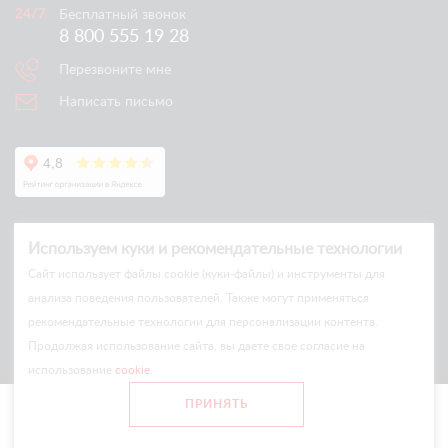
Бесплатный звонок
8 800 555 19 28
Перезвоните мне
Написать письмо
Используем куки и рекомендательные технологии
Cайт использует файлы cookie (куки-файлы) и инструменты для
анализа поведения пользователей. Также могут применяться
рекомендательные технологии для персонализации контента.
© Arlift 2026
Продолжая использование сайта, вы даете свое согласие на
All rights reserved
использование
cookie
.
Все цены и условия на сайте носят информационный характер
ПРИНЯТЬ
и не являются публичной офертой.
Главная
Каталог
Сравнение
Войти