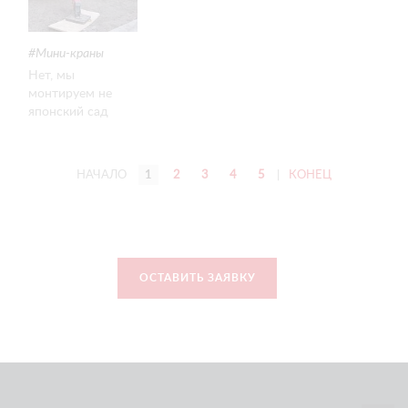
Мини-краны
Нет, мы
монтируем не
японский сад
камней, но
обещаем — будет
тоже очень
НАЧАЛО
1
2
3
4
5
|
КОНЕЦ
красиво. Тем
более, если за
дело берется
техника Арлифт.
ОСТАВИТЬ ЗАЯВКУ