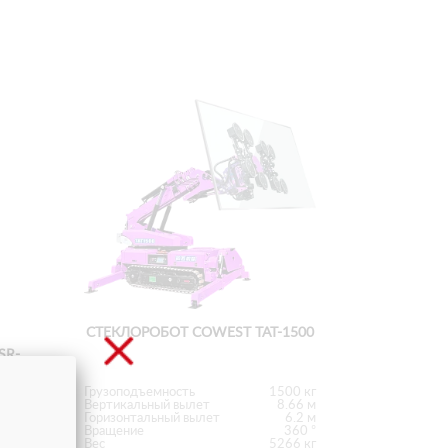
СТЕКЛОРОБОТ COWEST TAT-1500
SR-
Грузоподъемность
1500 кг
800 кг
Вертикальный вылет
8.66 м
4.9 м
Горизонтальный вылет
6.2 м
2.23 м
Вращение
360 °
360 °
Вес
5266 кг