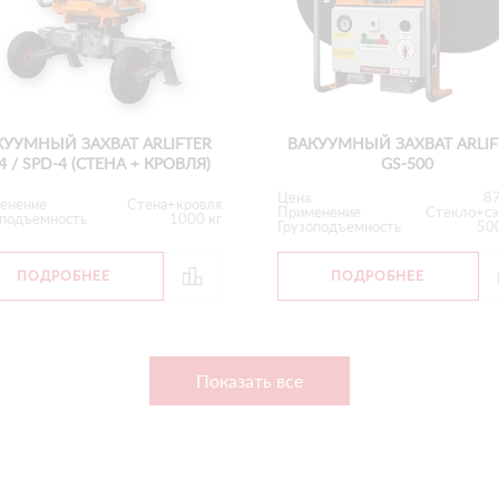
КУУМНЫЙ ЗАХВАТ ARLIFTER
ВАКУУМНЫЙ ЗАХВАТ ARLIF
4 / SPD-4 (СТЕНА + КРОВЛЯ)
GS-500
Цена
8
енение
Стена+кровля
Применение
Стекло+сэ
оподъемность
1000 кг
Грузоподъемность
500
ПОДРОБНЕЕ
ПОДРОБНЕЕ
Показать все