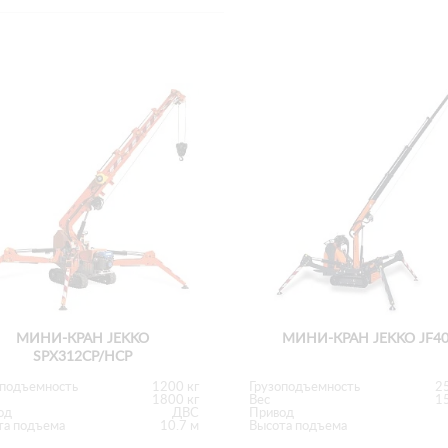
МИНИ-КРАН JEKKO
МИНИ-КРАН JEKKO JF4
SPX312CP/HCP
оподъемность
1200 кг
Грузоподъемность
25
1800 кг
Вес
15
од
ДВС
Привод
та подъема
10.7 м
Высота подъема