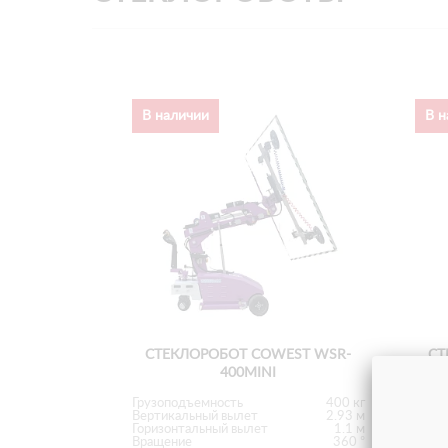
В наличии
В н
СТЕКЛОРОБОТ COWEST WSR-
СТ
400MINI
Грузоподъемность
400 кг
Груз
Вертикальный вылет
2.93 м
Верт
Горизонтальный вылет
1.1 м
Гори
Вращение
360 °
Вращ