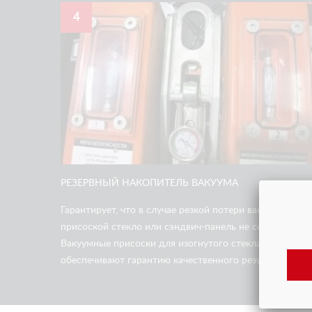
4
РЕЗЕРВНЫЙ НАКОПИТЕЛЬ ВАКУУМА
Гарантирует, что в случае резкой потери вакуума под
присоской стекло или сэндвич-панель не сорвется.
Вакуумные присоски для изогнутого стекла
обеспечивают гарантию качественного результата.