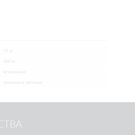
75 кг
600 кг
встроенное
звуковая и световая
СТВА