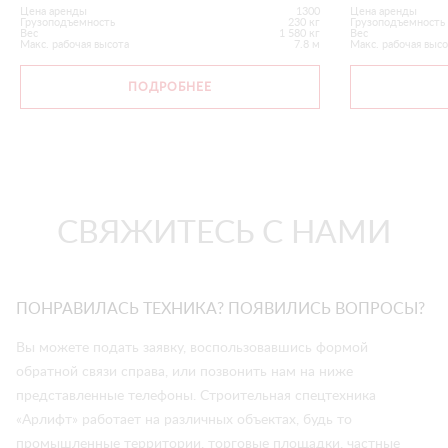
Цена аренды
1300
Цена аренды
Грузоподъемность
230 кг
Грузоподъемность
Вес
1 580 кг
Вес
Макс. рабочая высота
7.8 м
Макс. рабочая выс
ПОДРОБНЕЕ
СВЯЖИТЕСЬ С НАМИ
ПОНРАВИЛАСЬ ТЕХНИКА? ПОЯВИЛИСЬ ВОПРОСЫ?
Вы можете подать заявку, воспользовавшись формой
обратной связи справа, или позвонить нам на ниже
представленные телефоны. Строительная спецтехника
«Арлифт» работает на различных объектах, будь то
промышленные территории, торговые площадки, частные