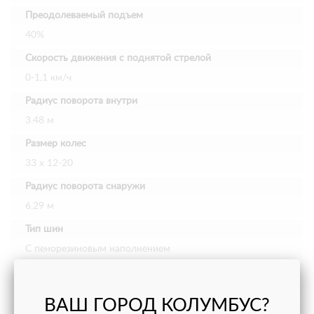
Преодолеваемый подъем
40%
Скорость движения с поднятой стрелой
0-1,1 км/ч
Радиус поворота внутри
3.48 м
Размер колес
33 х 12-20
Радиус поворота снаружи
6.29 м
Тип шин
С пенорезиновым наполнением
Вес
10 700 кг
ВАШ ГОРОД КОЛУМБУС?