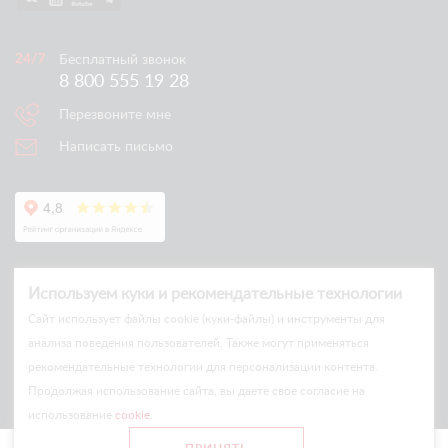
Бесплатный звонок
8 800 555 19 28
Перезвоните мне
Написать письмо
Используем куки и рекомендательные технологии
Cайт использует файлы cookie (куки-файлы) и инструменты для
анализа поведения пользователей. Также могут применяться
рекомендательные технологии для персонализации контента.
© Arlift 2026
Продолжая использование сайта, вы даете свое согласие на
All rights reserved
использование
cookie
.
Все цены и условия на сайте носят информационный характер