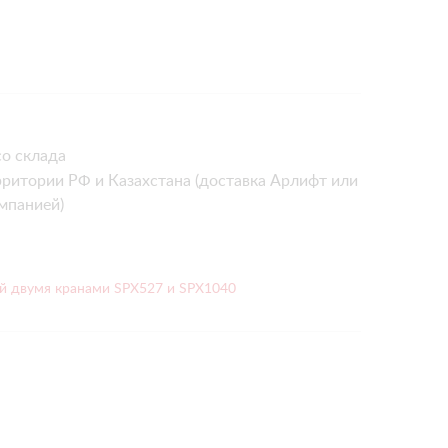
о склада
рритории РФ и Казахстана (доставка Арлифт или
мпанией)
й двумя кранами SPX527 и SPX1040