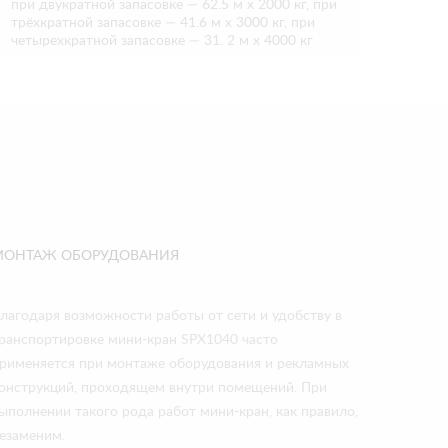
при двукратной запасовке — 62.5 м х 2000 кг, при
трёхкратной запасовке — 41.6 м х 3000 кг, при
четырехкратной запасовке — 31. 2 м х 4000 кг
МОНТАЖ ОБОРУДОВАНИЯ
лагодаря возможности работы от сети и удобству в
ранспортировке мини-кран SPX1040 часто
рименяется при монтаже оборудования и рекламных
онструкций, проходящем внутри помещений. При
ыполнении такого рода работ мини-кран, как правило,
езаменим.