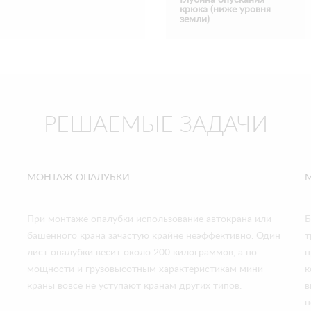
крюка (ниже уровня
земли)
РЕШАЕМЫЕ ЗАДАЧИ
МОНТАЖ ОПАЛУБКИ
При монтаже опалубки использование автокрана или
Б
башенного крана зачастую крайне неэффективно. Один
т
лист опалубки весит около 200 килограммов, а по
п
мощности и грузовысотным характеристикам мини-
к
краны вовсе не уступают кранам других типов.
в
н