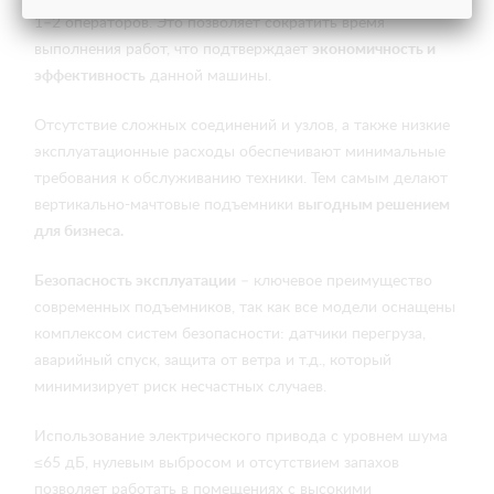
1–2 операторов. Это позволяет сократить время
выполнения работ, что подтверждает
экономичность и
эффективность
данной машины.
Отсутствие сложных соединений и узлов, а также низкие
эксплуатационные расходы обеспечивают минимальные
требования к обслуживанию техники. Тем самым делают
вертикально-мачтовые подъемники
выгодным решением
для бизнеса.
Безопасность эксплуатации
– ключевое преимущество
современных подъемников, так как все модели оснащены
комплексом систем безопасности: датчики перегруза,
аварийный спуск, защита от ветра и т.д., который
минимизирует риск несчастных случаев.
Использование электрического привода с уровнем шума
≤65 дБ, нулевым выбросом и отсутствием запахов
позволяет работать в помещениях с высокими